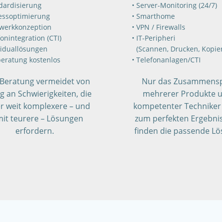
dardisierung
Server-Monitoring (24/7)
essoptimierung
Smarthome
werkkonzeption
VPN / Firewalls
onintegration (CTI)
IT-Peripheri
viduallösungen
(Scannen, Drucken, Kopie
beratung kostenlos
Telefonanlagen/CTI
Beratung vermeidet von
Nur das Zusammensp
g an Schwierigkeiten, die
mehrerer Produkte 
r weit komplexere – und
kompetenter Techniker 
it teurere – Lösungen
zum perfekten Ergebnis
erfordern.
finden die passende Lö